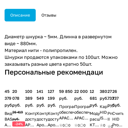
Описание
Отзывы
Диаметр шнурка ~ 5мм. Длинна в развернутом
виде ~ 880мм.
Материал нити - полипропилен.
Шнурки продаются упаковками по 100шт. Можно
заказывать разные цвета кратно 50шт.
Персональные рекомендаци
45
20
100
141
127
59 850
22 000
12
380
27
26
379
078
389
549
199
руб.
руб.
681
руб.
733
737
руб.
руб.
руб.
руб.
руб.
руб.
руб.
руб.
Программное
Программное
Карта
обеспечение
обеспечение
HID
26 419
Видеодомофон
Контроллер
Контроллер
Контроллер
Модуль
ProxPro
Считыв
APACS
APACS
ISOProx
BAS
доступа
доступа
доступа
расширения
II
HID
руб.
3000
3000
II
-24%
AF-
APOLLO
Apollo
Apollo
KT-
Prox-
0
0
0
0
0
0