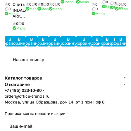
Std-
Light-
1386
Мало
Мало
0
07
AIM-
AAN-
AAN-
PC4108
карт
0
Считыватель
0
0
0
0
0
0
0
0
0
0
Мало
SRV
SRV
Мало
4SL
100
32N
MiniPro
0
Мало
Мало
Мало
0
Мало
INDALA
Мало
Мало
ARK-
501HD
0
0
PinProx
Мало
В
В
В
В
В
В
В
В
В
В
В
корзину
корзину
корзину
корзину
корзину
корзину
корзину
корзину
корзину
корзину
корзину
Назад к списку
Каталог товаров
О магазине
+7 (495) 023-10-80
order@office-trends.ru
Москва, улица Образцова, дом 14, эт 1 пом I оф 8
Подписаться
на новости и акции