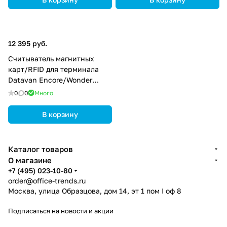
12 395 руб.
Считыватель магнитных
карт/RFID для терминала
Datavan Encore/Wonder
KMMRK-0120A
0
0
Много
В корзину
Каталог товаров
О магазине
+7 (495) 023-10-80
order@office-trends.ru
Москва, улица Образцова, дом 14, эт 1 пом I оф 8
Подписаться
на новости и акции