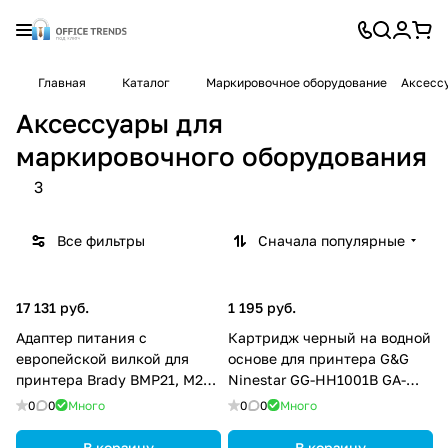
Главная
Каталог
Маркировочное оборудование
Аксесс
Аксессуары для
маркировочного оборудования
3
Все фильтры
Сначала популярные
17 131 руб.
1 195 руб.
Адаптер питания с
Картридж черный на водной
европейской вилкой для
основе для принтера G&G
принтера Brady BMP21, M210
Ninestar GG-HH1001B GA-
brd110416
001BK
0
0
Много
0
0
Много
В корзину
В корзину