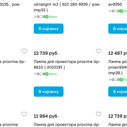
3135 , poa-
ultralight lx2 ( 610 280 6939 / poa-
av9350
lmp33 )
0
0
М
0
0
Мало
В корзину
В корз
12 739 руб.
12 487 р
 proxima dp-
Лампа для проектора proxima dp-
Лампа дл
6810 ( dt00191 )
proav9340
lmp39 )
0
0
Мало
0
0
М
В корзину
В корз
11 984 руб.
12 739 р
а proxima
Лампа для проектора proxima dp-
Лампа дл