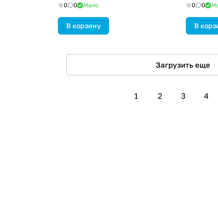
0
0
Мало
0
0
М
В корзину
В корз
Загрузить еще
1
2
3
4