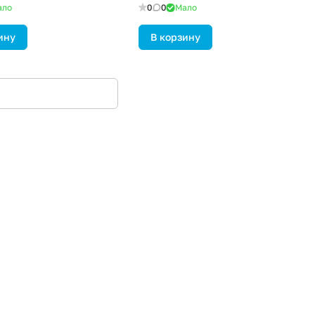
ало
0
0
Мало
ину
В корзину