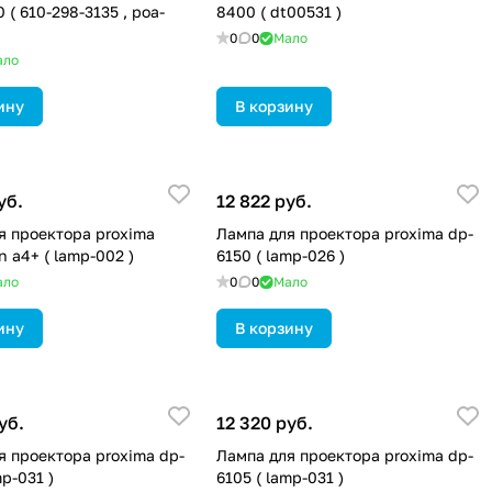
 ( 610-298-3135 , poa-
8400 ( dt00531 )
0
0
Мало
ало
ину
В корзину
уб.
12 822 руб.
я проектора proxima
Лампа для проектора proxima dp-
n a4+ ( lamp-002 )
6150 ( lamp-026 )
ало
0
0
Мало
ину
В корзину
уб.
12 320 руб.
я проектора proxima dp-
Лампа для проектора proxima dp-
mp-031 )
6105 ( lamp-031 )