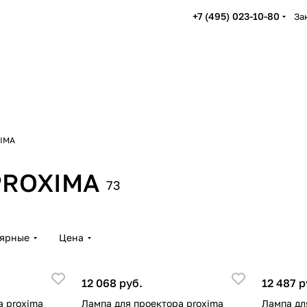
+7 (495) 023-10-80
За
XIMA
PROXIMA
73
лярные
Цена
12 068 руб.
12 487 р
а proxima
Лампа для проектора proxima
Лампа дл