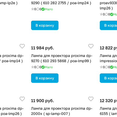
lamp-lp2e )
9290 ( 610 282 2755 / poa-lmp24 )
proav9330
lmp26 )
0
0
Мало
0
0
М
В корзину
В корз
11 984 руб.
12 822 р
 proxima dp-
Лампа для проектора proxima dp-
Лампа дл
/ poa-lmp14 )
9270 ( 610 293 5868 / poa-lmp99 )
impressio
0
0
Мало
0
0
М
В корзину
В корз
11 900 руб.
12 320 р
 proxima dp-
Лампа для проектора proxima dp-
Лампа дл
, poa-lmp26 )
2000x ( sp-lamp-007 )
6155 ( la