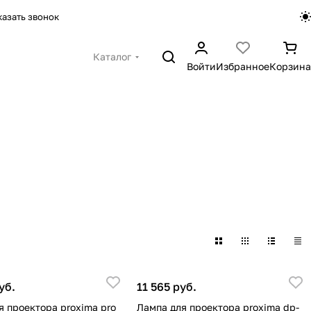
казать звонок
Каталог
Войти
Избранное
Корзина
уб.
11 565 руб.
я проектора proxima pro
Лампа для проектора proxima dp-