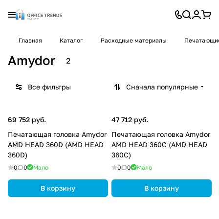
Главная
Каталог
Расходные материалы
Печатающие
Amydor
2
Все фильтры
Сначала популярные
69 752 руб.
47 712 руб.
Печатающая головка Amydor
Печатающая головка Amydor
AMD HEAD 360D (AMD HEAD
AMD HEAD 360C (AMD HEAD
360D)
360C)
0
0
Мало
0
0
Мало
В корзину
В корзину