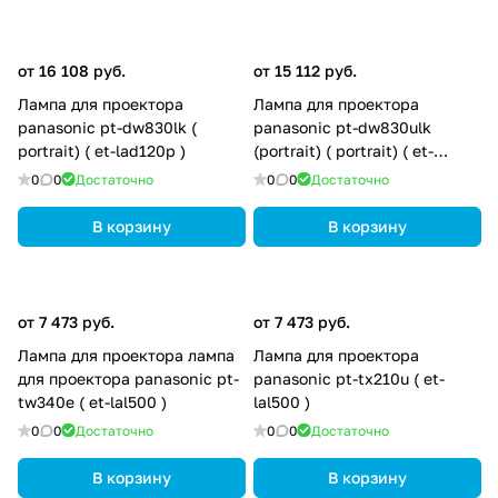
от 16 108 руб.
от 15 112 руб.
Лампа для проектора
Лампа для проектора
panasonic pt-dw830lk (
panasonic pt-dw830ulk
portrait) ( et-lad120p )
(portrait) ( portrait) ( et-
lad120p )
0
0
Достаточно
0
0
Достаточно
В корзину
В корзину
от 7 473 руб.
от 7 473 руб.
Лампа для проектора лампа
Лампа для проектора
для проектора panasonic pt-
panasonic pt-tx210u ( et-
tw340e ( et-lal500 )
lal500 )
0
0
Достаточно
0
0
Достаточно
В корзину
В корзину