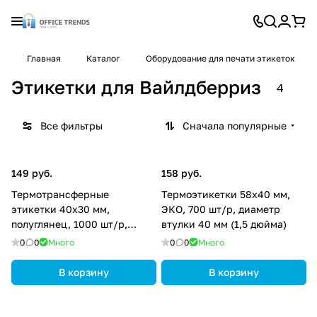
Главная
Каталог
Оборудование для печати этикеток
Этикетки для Вайлдберриз
4
Все фильтры
Сначала популярные
149 руб.
158 руб.
Термотрансферные
Термоэтикетки 58х40 мм,
этикетки 40х30 мм,
ЭКО, 700 шт/р, диаметр
полуглянец, 1000 шт/р,
втулки 40 мм (1,5 дюйма)
диаметр втулки 40 мм (1,5
0
0
Много
0
0
Много
дюйма)
В корзину
В корзину