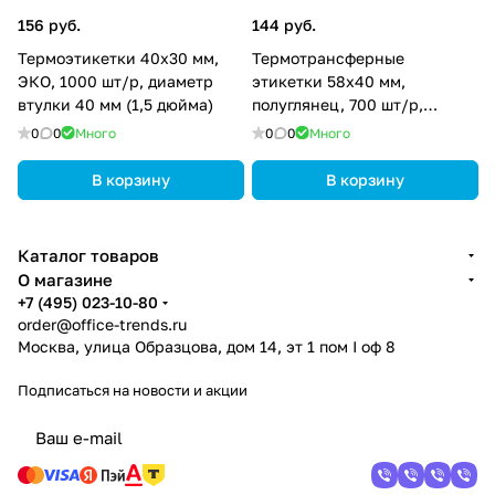
156 руб.
144 руб.
Термоэтикетки 40х30 мм,
Термотрансферные
ЭКО, 1000 шт/р, диаметр
этикетки 58х40 мм,
втулки 40 мм (1,5 дюйма)
полуглянец, 700 шт/р,
диаметр втулки 40 мм (1,5
0
0
Много
0
0
Много
дюйма)
В корзину
В корзину
Каталог товаров
О магазине
+7 (495) 023-10-80
order@office-trends.ru
Москва, улица Образцова, дом 14, эт 1 пом I оф 8
Подписаться
на новости и акции