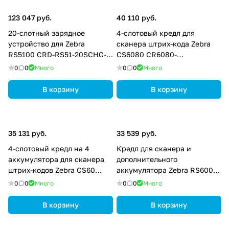
123 047 руб.
40 110 руб.
20-слотный зарядное
4-слотовый кредл для
устройство для Zebra
сканера штрих-кода Zebra
RS5100 CRD-RS51-20SCHG-
CS6080 CR6080-
01
SC400F4WW
0
0
Много
0
0
Много
В корзину
В корзину
35 131 руб.
33 539 руб.
4-слотовый кредл на 4
Кредл для сканера и
аккумулятора для сканера
дополнительного
штрих-кодов Zebra CS60
аккумулятора Zebra RS6000
CR6080-BC40004WW
CRD-NGRS-1S1BU-01
0
0
Много
0
0
Много
В корзину
В корзину