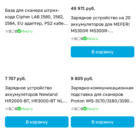
49 971 руб.
База для сканера штрих-
кода Cipher LAB 1560, 1562,
Зарядное устройство на 20
1564, EU адаптер, PS2 кабель
аккумуляторов для MEFERI
A3656NBA0R005
MS300R MS300R-
0
0
Много
20SBATCKIT-EU-01
0
0
Много
В корзину
7 707 руб.
9 805 руб.
Зарядное устройство
Зарядно-коммуникационная
аккумуляторов Newland
подставка для сканеров
HR2000-BT, HR3000-BT NLS-
Proton IMS-3170/3180/3190
BCD2000-4B
GPSVHB211210305
0
0
Много
0
0
Много
В корзину
В корзину