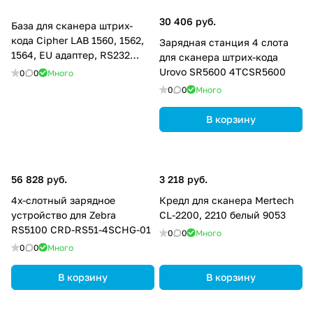
30 406 руб.
База для сканера штрих-
кода Cipher LAB 1560, 1562,
Зарядная станция 4 слота
1564, EU адаптер, RS232
для сканера штрих-кода
кабель A3656NBA0R005
Urovo SR5600 4TCSR5600
0
0
Много
0
0
Много
В корзину
56 828 руб.
3 218 руб.
4х-слотный зарядное
Кредл для сканера Mertech
устройство для Zebra
CL-2200, 2210 белый 9053
RS5100 CRD-RS51-4SCHG-01
0
0
Много
0
0
Много
В корзину
В корзину