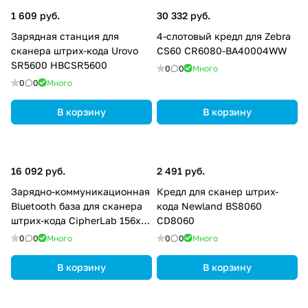
1 609 руб.
30 332 руб.
Зарядная станция для
4-слотовый кредл для Zebra
сканера штрих-кода Urovo
CS60 CR6080-BA40004WW
SR5600 HBCSR5600
0
0
Много
0
0
Много
В корзину
В корзину
16 092 руб.
2 491 руб.
Зарядно-коммуникационная
Кредл для сканер штрих-
Bluetooth база для сканера
кода Newland BS8060
штрих-кода CipherLab 156х
CD8060
A3656NBA0H001
0
0
Много
0
0
Много
В корзину
В корзину