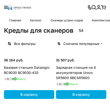
Главная
Каталог
Cканеры штрих-кодов
Комплектую
Кредлы для сканеров
54
Все фильтры
Сначала популярные
36 164 руб.
31 507 руб.
Базовая станция Datalogic
Зарядная станция на 6
BC9030 BC9030-433
аккумуляторов Urovo
SR5600 6BCSR5600
0
0
Много
0
0
Много
В корзину
В корзину