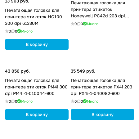
13 903 руб.
Печатающая головка для
принтера этикеток
Печатающая головка для
Honeywell PC42d 203 dpi
принтера этикеток HC100
50131325-001FRE
300 dpi 61330M
0
0
Много
0
0
Много
В корзину
43 056 руб.
35 549 руб.
Печатающая головка для
Печатающая головка для
принтера этикеток PM4i 300
принтера этикеток PX4i 203
dpi PM4i-1-010044-900
dpi PX4i-1-040082-900
0
0
Много
0
0
Много
В корзину
В корзину