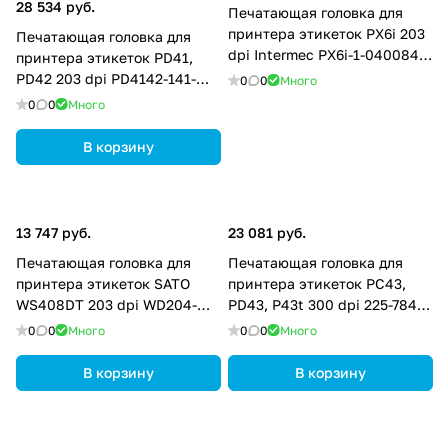
28 534 руб.
Печатающая головка для
принтера этикеток PX6i 203
Печатающая головка для
dpi Intermec PX6i-1-040084-
принтера этикеток PD41,
900
PD42 203 dpi PD4142-141-
0
0
Много
000044-962
0
0
Много
В корзину
13 747 руб.
23 081 руб.
Печатающая головка для
Печатающая головка для
принтера этикеток SATO
принтера этикеток PC43,
WS408DT 203 dpi WD204-
PD43, P43t 300 dpi 225-784-
001
001
0
0
Много
0
0
Много
В корзину
В корзину