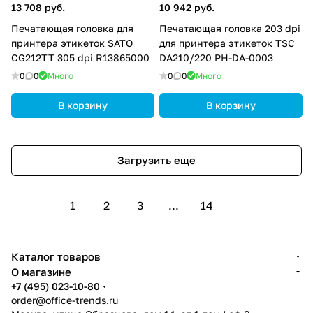
13 708 руб.
10 942 руб.
Печатающая головка для
Печатающая головка 203 dpi
принтера этикеток SATO
для принтера этикеток TSC
CG212TT 305 dpi R13865000
DA210/220 PH-DA-0003
0
0
Много
0
0
Много
В корзину
В корзину
Загрузить еще
1
2
3
...
14
Каталог товаров
О магазине
+7 (495) 023-10-80
order@office-trends.ru