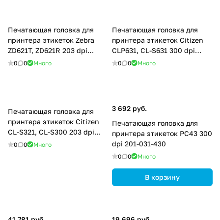
Печатающая головка для
Печатающая головка для
принтера этикеток Zebra
принтера этикеток Citizen
ZD621T, ZD621R 203 dpi
CLP631, CL-S631 300 dpi
P1112640-240
JM14706-0
0
0
Много
0
0
Много
3 692 руб.
Печатающая головка для
принтера этикеток Citizen
Печатающая головка для
CL-S321, CL-S300 203 dpi
принтера этикеток PC43 300
PPM80012-00
dpi 201-031-430
0
0
Много
0
0
Много
В корзину
41 781 руб.
19 696 руб.