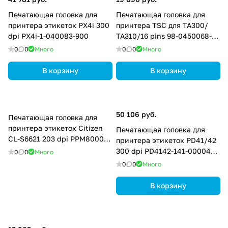
Печатающая головка для
Печатающая головка для
принтера этикеток PX4i 300
принтера TSC для TA300/
dpi PX4i-1-040083-900
ТА310/16 pins 98-0450068-
00LF
0
0
Много
0
0
Много
В корзину
В корзину
50 106 руб.
Печатающая головка для
принтера этикеток Citizen
Печатающая головка для
CL-S6621 203 dpi PPM80005-
принтера этикеток PD41/42
00
300 dpi PD4142-141-000045-
0
0
Много
962
0
0
Много
В корзину