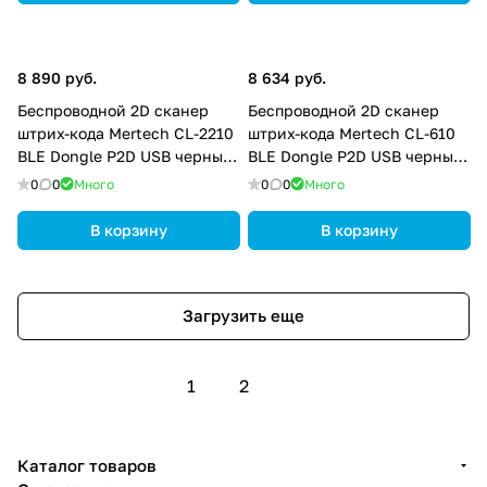
8 890 руб.
8 634 руб.
Беспроводной 2D сканер
Беспроводной 2D сканер
штрих-кода Mertech CL-2210
штрих-кода Mertech CL-610
BLE Dongle P2D USB черный
BLE Dongle P2D USB черный
4794
4813
0
0
Много
0
0
Много
В корзину
В корзину
Загрузить еще
1
2
Каталог товаров