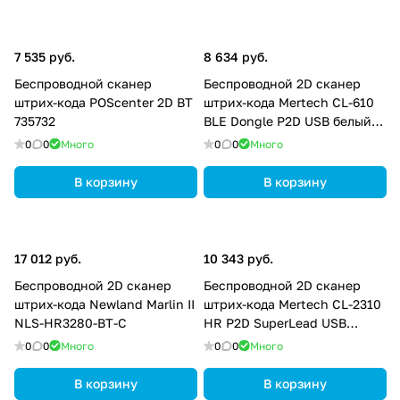
7 535 руб.
8 634 руб.
Беспроводной сканер
Беспроводной 2D сканер
штрих-кода POScenter 2D BT
штрих-кода Mertech CL-610
735732
BLE Dongle P2D USB белый
4834
0
0
Много
0
0
Много
В корзину
В корзину
17 012 руб.
10 343 руб.
Беспроводной 2D сканер
Беспроводной 2D сканер
штрих-кода Newland Marlin II
штрих-кода Mertech CL-2310
NLS-HR3280-BT-C
HR P2D SuperLead USB
черный 4811
0
0
Много
0
0
Много
В корзину
В корзину