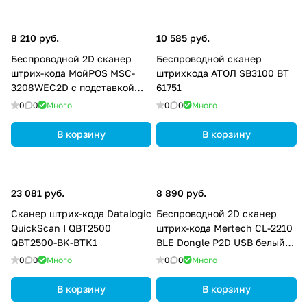
8 210 руб.
10 585 руб.
Беспроводной 2D сканер
Беспроводной сканер
штрих-кода МойPOS MSC-
штрихкода АТОЛ SB3100 BT
3208WEC2D c подставкой
61751
(cradle) 4538
0
0
Много
0
0
Много
В корзину
В корзину
23 081 руб.
8 890 руб.
Сканер штрих-кода Datalogic
Беспроводной 2D сканер
QuickScan I QBT2500
штрих-кода Mertech CL-2210
QBT2500-BK-BTK1
BLE Dongle P2D USB белый
4833
0
0
Много
0
0
Много
В корзину
В корзину