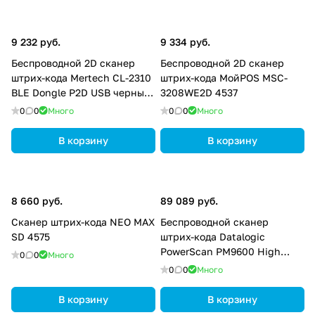
9 232 руб.
9 334 руб.
Беспроводной 2D сканер
Беспроводной 2D сканер
штрих-кода Mertech CL-2310
штрих-кода МойPOS MSC-
BLE Dongle P2D USB черный
3208WE2D 4537
4812
0
0
Много
0
0
Много
В корзину
В корзину
8 660 руб.
89 089 руб.
Сканер штрих-кода NEO MAX
Беспроводной сканер
SD 4575
штрих-кода Datalogic
PowerScan PM9600 High
0
0
Много
Performance PM9600-
0
0
Много
HP433RBK10
В корзину
В корзину