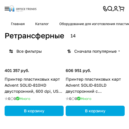
Главная
Каталог
Оборудование для изготовления пласти
Ретрансферные
14
Все фильтры
Сначала популярные
401 357 руб.
606 951 руб.
Принтер пластиковых карт
Принтер пластиковых карт
Advent SOLID-810HD
Advent SOLID-810LD
двусторонний, 600 dpi, USB,
двусторонний с
Ethernet ASOL8HD
ламинатором, 600 dpi, USB,
0
0
Много
0
0
Много
Ethernet ASOL8LD
В корзину
В корзину