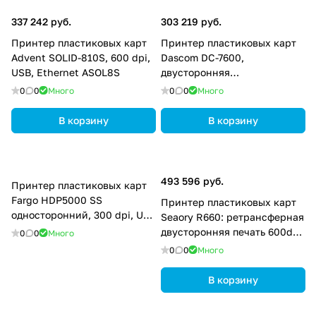
337 242 руб.
303 219 руб.
Принтер пластиковых карт
Принтер пластиковых карт
Advent SOLID-810S, 600 dpi,
Dascom DC-7600,
USB, Ethernet ASOL8S
двусторонняя
ретрансферная печать, 600
0
0
Много
0
0
Много
dpi, USB, USB2, Ethernet,
Mifare кодировщик
В корзину
В корзину
28.896.0310
493 596 руб.
Принтер пластиковых карт
Fargo HDP5000 SS
Принтер пластиковых карт
односторонний, 300 dpi, USB
Seaory R660: ретрансферная
(2.0), Ethernet, 89600
двусторонняя печать 600dpi
0
0
Много
x 600dpi, 20-38 сек/карта,
0
0
Много
USB, Ethernet FGI.R6601.EUZ
В корзину