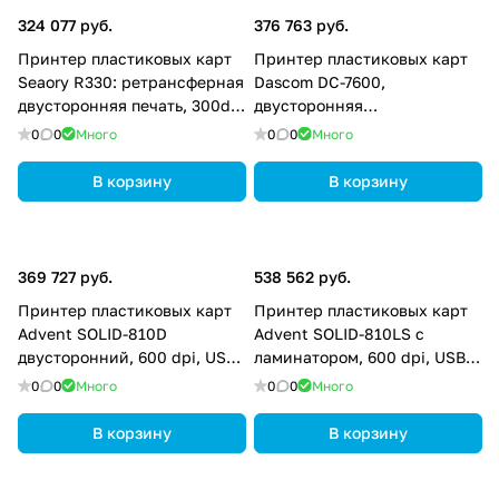
324 077 руб.
376 763 руб.
Принтер пластиковых карт
Принтер пластиковых карт
Seaory R330: ретрансферная
Dascom DC-7600,
двусторонняя печать, 300dpi
двусторонняя
x 300dpi, 20-38 сек/карта;
ретрансферная печать, 600
0
0
Много
0
0
Много
USB, Ethernet FGI.R3301.EUZ
dpi, USB, USB2, Ethernet,
Магнитный, Contact + Mifare
В корзину
В корзину
кодировщик 28.896.0315
369 727 руб.
538 562 руб.
Принтер пластиковых карт
Принтер пластиковых карт
Advent SOLID-810D
Advent SOLID-810LS с
двусторонний, 600 dpi, USB,
ламинатором, 600 dpi, USB,
Ethernet ASOL8D
Ethernet ASOL8LS
0
0
Много
0
0
Много
В корзину
В корзину