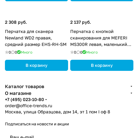
2 308 руб.
2 137 руб.
Перчатка для сканера
Перчатка с кнопкой
Newland WD2 правая,
сканирования для MEFERI
средний размер EHS-RH-SM
MS300R левая, маленький
размер MS300R-WGLVSL-02
0
0
Много
0
0
Много
В корзину
В корзину
Каталог товаров
О магазине
+7 (495) 023-10-80
order@office-trends.ru
Москва, улица Образцова, дом 14, эт 1 пом I оф 8
Подписаться
на новости и акции