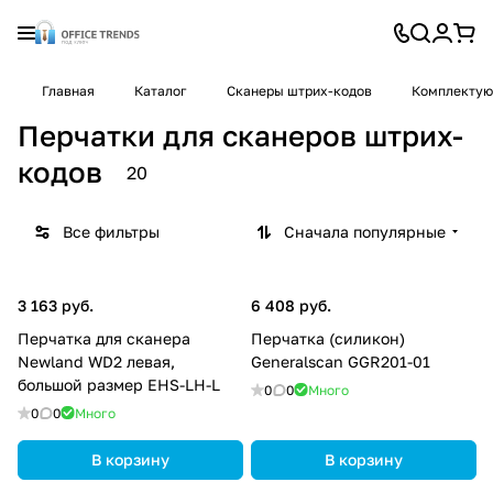
Главная
Каталог
Cканеры штрих-кодов
Комплектую
Перчатки для сканеров штрих-
кодов
20
Все фильтры
Сначала популярные
3 163 руб.
6 408 руб.
Перчатка для сканера
Перчатка (силикон)
Newland WD2 левая,
Generalscan GGR201-01
большой размер EHS-LH-L
0
0
Много
0
0
Много
В корзину
В корзину