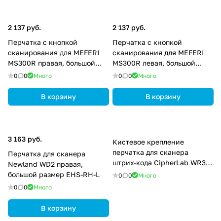
2 137 руб.
2 137 руб.
Перчатка с кнопкой
Перчатка с кнопкой
сканирования для MEFERI
сканирования для MEFERI
MS300R правая, большой
MS300R левая, большой
размер MS300R-WGLVLR-02
размер MS300R-WGLVLL-02
0
0
Много
0
0
Много
В корзину
В корзину
3 163 руб.
Кистевое крепление
перчатка для сканера
Перчатка для сканера
штрих-кода CipherLab WR30
Newland WD2 правая,
AWR30AHMGRM01
большой размер EHS-RH-L
0
0
Много
0
0
Много
В корзину