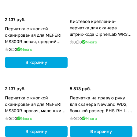
2 137 руб.
Кистевое крепление-
перчатка для сканера
Перчатка с кнопкой
штрих-кода CipherLab WR30
сканирования для MEFERI
AWR30AHMGRL01
MS300R левая, средний
0
0
Много
размер MS300R-WGLVML-02
0
0
Много
В корзину
2 137 руб.
5 813 руб.
Перчатка с кнопкой
Перчатка на правую руку
сканирования для MEFERI
для сканера Newland WD2,
MS300R правая, маленький
большой размер EHS-RH-L-
размер MS300R-WGLVSR-02
05
0
0
Много
0
0
Много
В корзину
В корзину