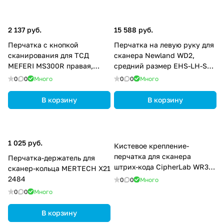
2 137 руб.
15 588 руб.
Перчатка с кнопкой
Перчатка на левую руку для
сканирования для ТСД
сканера Newland WD2,
MEFERI MS300R правая,
средний размер EHS-LH-SM-
средний размер MS300R-
05
0
0
Много
0
0
Много
WGLVMR-02
В корзину
В корзину
1 025 руб.
Кистевое крепление-
перчатка для сканера
Перчатка-держатель для
штрих-кода CipherLab WR30
сканер-кольца MERTECH X21
AWR30AHMGRS01
2484
0
0
Много
0
0
Много
В корзину