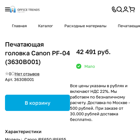
Главная
Каталог
Расходные материалы
Печатающие
Печатающая
42 491 руб.
головка Canon PF-04
(3630B001)
Мало
0
Нет отзывов
Арт.
3630B001
Все цены указаны в рублях и
включают НДС 22%. Мы
работаем по безналичному
В корзину
расчету. Доставка по Москве -
500 рублей. При заказе от
30.000 рублей доставка
бесплатно.
Характеристики
Модель
:
Canon iPF650 iPF655,