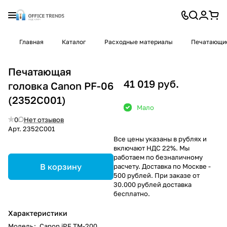
Главная
Каталог
Расходные материалы
Печатающие
Печатающая
41 019 руб.
головка Canon PF-06
(2352C001)
Мало
0
Нет отзывов
Арт.
2352C001
Все цены указаны в рублях и
включают НДС 22%. Мы
работаем по безналичному
В корзину
расчету. Доставка по Москве -
500 рублей. При заказе от
30.000 рублей доставка
бесплатно.
Характеристики
Модель
:
Canon iPF TM-200,