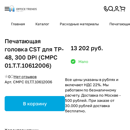
Главная
Каталог
Расходные материалы
Печатающие
Печатающая
13 202 руб.
головка CST для TP-
48, 300 DPI (CMPC
Мало
01.T.T.10612006)
0
Нет отзывов
Все цены указаны в рублях и
Арт.
CMPC 01.T.T.10612006
включают НДС 22%. Мы
работаем по безналичному
расчету. Доставка по Москве -
500 рублей. При заказе от
В корзину
30.000 рублей доставка
бесплатно.