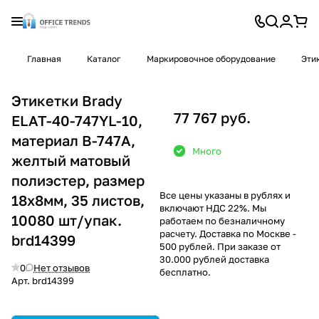
Главная
Каталог
Маркировочное оборудование
Эти
Этикетки Brady
77 767 руб.
ELAT-40-747YL-10,
материал B-747А,
Много
желтый матовый
полиэстер, размер
Все цены указаны в рублях и
18х8мм, 35 листов,
включают НДС 22%. Мы
10080 шт/упак.
работаем по безналичному
расчету. Доставка по Москве -
brd14399
500 рублей. При заказе от
30.000 рублей доставка
0
Нет отзывов
бесплатно.
Арт.
brd14399