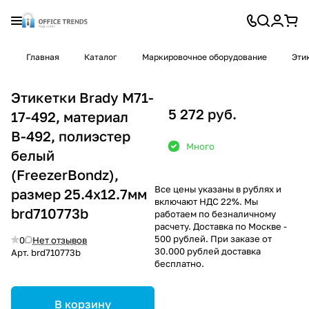
Главная
Каталог
Маркировочное оборудование
Эти
Этикетки Brady M71-
5 272 руб.
17-492, материал
В-492, полиэстер
Много
белый
(FreezerBondz),
Все цены указаны в рублях и
размер 25.4х12.7мм
включают НДС 22%. Мы
brd710773b
работаем по безналичному
расчету. Доставка по Москве -
500 рублей. При заказе от
0
Нет отзывов
30.000 рублей доставка
Арт.
brd710773b
бесплатно.
В корзину