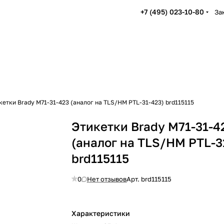
+7 (495) 023-10-80
За
кетки Brady M71-31-423 (аналог на TLS/HM PTL-31-423) brd115115
Этикетки Brady M71-31-4
(аналог на TLS/HM PTL-3
brd115115
0
Нет отзывов
Арт.
brd115115
Характеристики