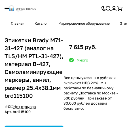
Главная
Каталог
Маркировочное оборудование
Эти
Этикетки Brady M71-
7 615 руб.
31-427 (аналог на
TLS/HM PTL-31-427),
Много
материал B-427,
Самоламинирующие
Все цены указаны в рублях и
маркеры, винил,
включают НДС 22%. Мы
размер 25.4х38.1мм
работаем по безналичному
расчету. Доставка по Москве -
brd115100
500 рублей. При заказе от
30.000 рублей доставка
0
Нет отзывов
бесплатно.
Арт.
brd115100