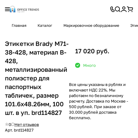
Главная
Каталог
Маркировочное оборудование
Эти
Этикетки Brady M71-
17 020 руб.
38-428, материал B-
428,
Много
металлизированный
полиэстер для
Все цены указаны в рублях и
паспортных
включают НДС 22%. Мы
табличек, размер
работаем по безналичному
расчету. Доставка по Москве -
101.6х48.26мм, 100
500 рублей. При заказе от
шт. в уп. brd114827
30.000 рублей доставка
бесплатно.
0
Нет отзывов
Арт.
brd114827