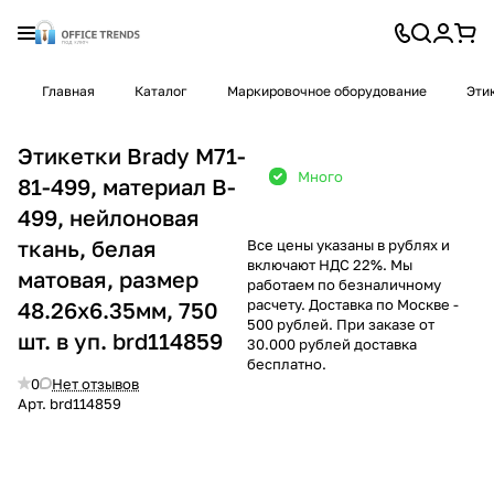
Главная
Каталог
Маркировочное оборудование
Эти
Этикетки Brady M71-
Много
81-499, материал B-
499, нейлоновая
ткань, белая
Все цены указаны в рублях и
включают НДС 22%. Мы
матовая, размер
работаем по безналичному
расчету. Доставка по Москве -
48.26х6.35мм, 750
500 рублей. При заказе от
шт. в уп. brd114859
30.000 рублей доставка
бесплатно.
0
Нет отзывов
Арт.
brd114859