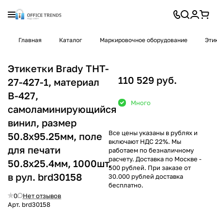
Главная
Каталог
Маркировочное оборудование
Эти
Этикетки Brady THT-
110 529 руб.
27-427-1, материал
В-427,
Много
самоламинирующийся
винил, размер
Все цены указаны в рублях и
50.8х95.25мм, поле
включают НДС 22%. Мы
для печати
работаем по безналичному
расчету. Доставка по Москве -
50.8х25.4мм, 1000шт.
500 рублей. При заказе от
в рул. brd30158
30.000 рублей доставка
бесплатно.
0
Нет отзывов
Арт.
brd30158