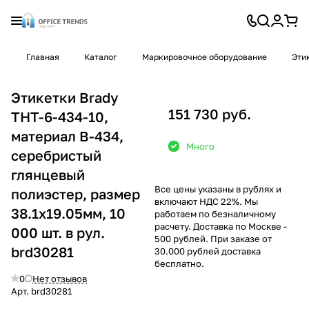
Главная
Каталог
Маркировочное оборудование
Эти
Этикетки Brady
151 730 руб.
THT-6-434-10,
материал В-434,
Много
серебристый
глянцевый
Все цены указаны в рублях и
полиэстер, размер
включают НДС 22%. Мы
38.1х19.05мм, 10
работаем по безналичному
расчету. Доставка по Москве -
000 шт. в рул.
500 рублей. При заказе от
brd30281
30.000 рублей доставка
бесплатно.
0
Нет отзывов
Арт.
brd30281