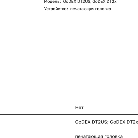
Модель
:
GoDEX DT2US; GoDEX DT2x
Устройство
:
печатающая головка
Нет
GoDEX DT2US; GoDEX DT2x
печатающая головка