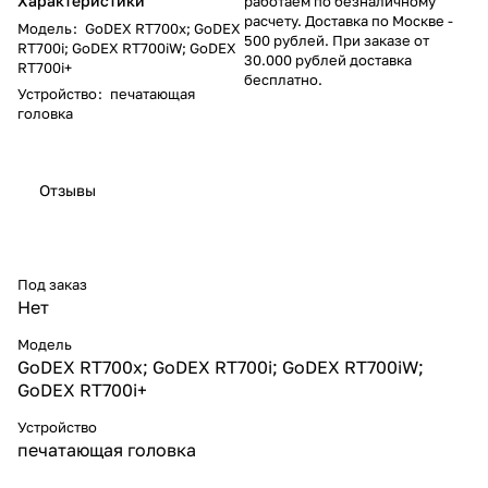
Характеристики
работаем по безналичному
расчету. Доставка по Москве -
Модель
:
GoDEX RT700x; GoDEX
500 рублей. При заказе от
RT700i; GoDEX RT700iW; GoDEX
30.000 рублей доставка
RT700i+
бесплатно.
Устройство
:
печатающая
головка
Отзывы
Под заказ
Нет
Модель
GoDEX RT700x; GoDEX RT700i; GoDEX RT700iW;
GoDEX RT700i+
Устройство
печатающая головка