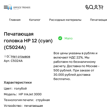
Главная
Каталог
Расходные материалы
Печатающие
Печатающая
Мало
головка HP 12 (cyan)
(C5024A)
Все цены указаны в рублях и
0
Нет отзывов
включают НДС 22%. Мы
Арт.
C5024A
работаем по безналичному
расчету. Доставка по Москве -
500 рублей. При заказе от
30.000 рублей доставка
бесплатно.
Характеристики
Цвет
:
голубой
Модель
:
HP InkJet 3000
Технология печати
:
струйная
Устройство
:
печатающая