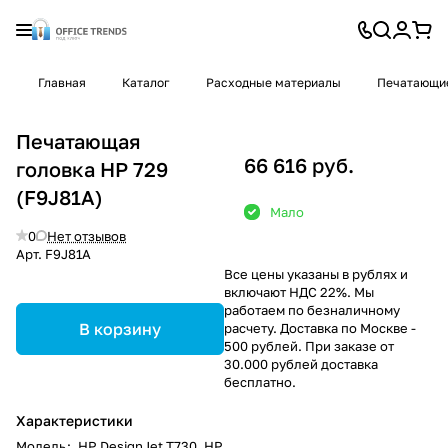
Главная
Каталог
Расходные материалы
Печатающие
Печатающая
66 616 руб.
головка HP 729
(F9J81A)
Мало
0
Нет отзывов
Арт.
F9J81A
Все цены указаны в рублях и
включают НДС 22%. Мы
работаем по безналичному
В корзину
расчету. Доставка по Москве -
500 рублей. При заказе от
30.000 рублей доставка
бесплатно.
Характеристики
Модель
:
HP DesignJet T730, HP