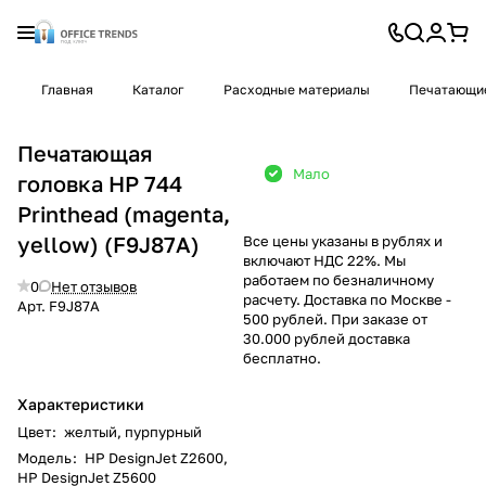
Главная
Каталог
Расходные материалы
Печатающие
Печатающая
Мало
головка HP 744
Printhead (magenta,
yellow) (F9J87A)
Все цены указаны в рублях и
включают НДС 22%. Мы
работаем по безналичному
0
Нет отзывов
расчету. Доставка по Москве -
Арт.
F9J87A
500 рублей. При заказе от
30.000 рублей доставка
бесплатно.
Характеристики
Цвет
:
желтый, пурпурный
Модель
:
HP DesignJet Z2600,
HP DesignJet Z5600