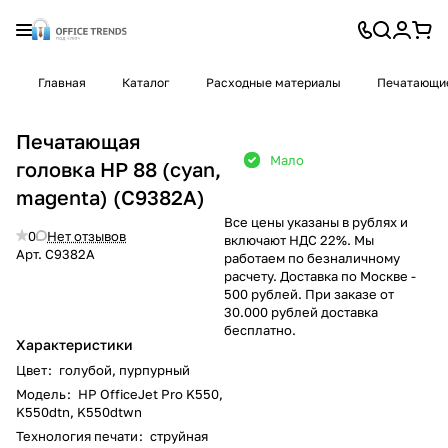
Главная
Каталог
Расходные материалы
Печатающие
Печатающая
Мало
головка HP 88 (cyan,
magenta) (C9382A)
Все цены указаны в рублях и
0
Нет отзывов
включают НДС 22%. Мы
Арт.
C9382A
работаем по безналичному
расчету. Доставка по Москве -
500 рублей. При заказе от
30.000 рублей доставка
бесплатно.
Характеристики
Цвет
:
голубой, пурпурный
Модель
:
HP OfficeJet Pro K550,
K550dtn, K550dtwn
Технология печати
:
струйная