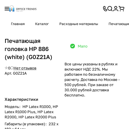
Главная
Каталог
Расходные материалы
Печатающие
Печатающая
Мало
головка HP 886
(white) (G0Z21A)
Все цены указаны в рублях и
0
Нет отзывов
включают НДС 22%. Мы
Арт.
G0Z21A
работаем по безналичному
расчету. Доставка по Москве -
500 рублей. При заказе от
30.000 рублей доставка
бесплатно.
Характеристики
Модель
:
HP Latex R1000, HP
Latex R1000 Plus, HP Latex
R2000, HP Latex R2000 Plus
Габариты (в упаковке)
:
232 x
182 x 64 мм