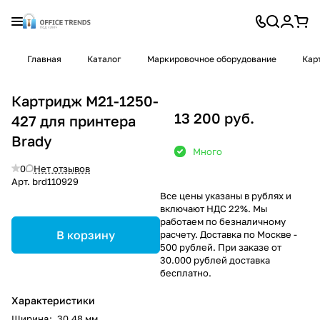
Главная
Каталог
Маркировочное оборудование
Кар
Картридж M21-1250-
13 200 руб.
427 для принтера
Brady
Много
0
Нет отзывов
Арт.
brd110929
Все цены указаны в рублях и
включают НДС 22%. Мы
работаем по безналичному
В корзину
расчету. Доставка по Москве -
500 рублей. При заказе от
30.000 рублей доставка
бесплатно.
Характеристики
Ширина
:
30,48 мм