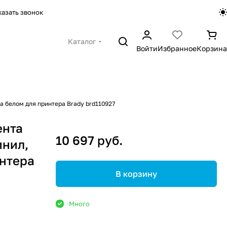
казать звонок
Каталог
Войти
Избранное
Корзина
на белом для принтера Brady brd110927
ента
10 697 руб.
инил,
интера
В корзину
Много