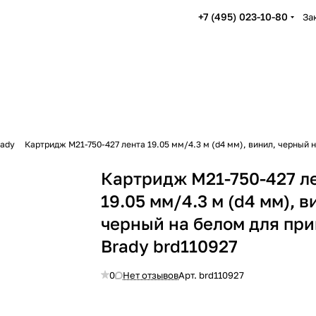
+7 (495) 023-10-80
За
rady
Картридж M21-750-427 лента 19.05 мм/4.3 м (d4 мм), винил, черный 
Картридж M21-750-427 л
19.05 мм/4.3 м (d4 мм), в
черный на белом для пр
Brady brd110927
0
Нет отзывов
Арт.
brd110927