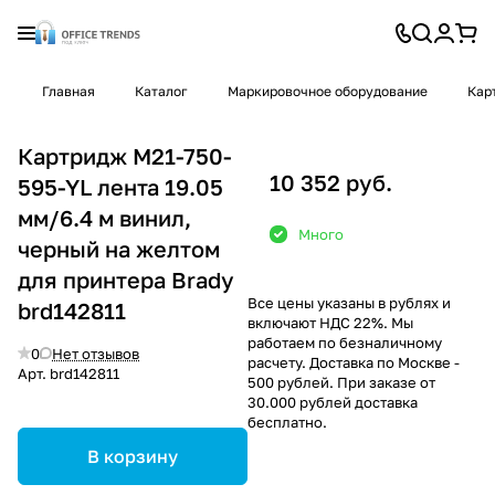
Главная
Каталог
Маркировочное оборудование
Кар
Картридж M21-750-
10 352 руб.
595-YL лента 19.05
мм/6.4 м винил,
Много
черный на желтом
для принтера Brady
Все цены указаны в рублях и
brd142811
включают НДС 22%. Мы
работаем по безналичному
0
Нет отзывов
расчету. Доставка по Москве -
Арт.
brd142811
500 рублей. При заказе от
30.000 рублей доставка
бесплатно.
В корзину