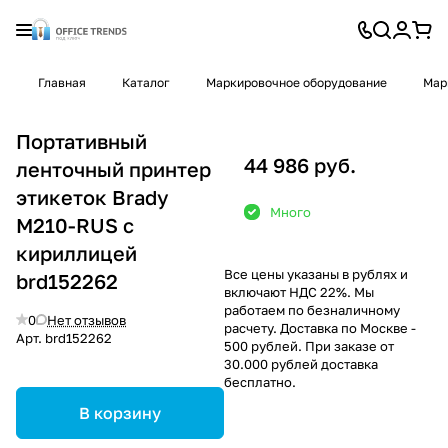
Главная
Каталог
Маркировочное оборудование
Мар
Портативный
44 986 руб.
ленточный принтер
этикеток Brady
Много
M210-RUS с
кириллицей
Все цены указаны в рублях и
brd152262
включают НДС 22%. Мы
работаем по безналичному
0
Нет отзывов
расчету. Доставка по Москве -
Арт.
brd152262
500 рублей. При заказе от
30.000 рублей доставка
бесплатно.
В корзину