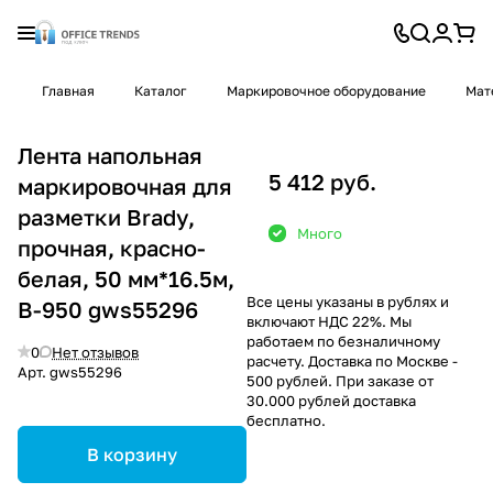
Главная
Каталог
Маркировочное оборудование
Мат
Лента напольная
5 412 руб.
маркировочная для
разметки Brady,
Много
прочная, красно-
белая, 50 мм*16.5м,
Все цены указаны в рублях и
B-950 gws55296
включают НДС 22%. Мы
работаем по безналичному
0
Нет отзывов
расчету. Доставка по Москве -
Арт.
gws55296
500 рублей. При заказе от
30.000 рублей доставка
бесплатно.
В корзину