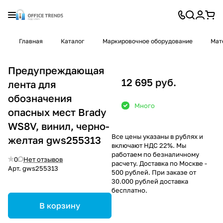
Главная
Каталог
Маркировочное оборудование
Мат
Предупреждающая
12 695 руб.
лента для
обозначения
Много
опасных мест Brady
WS8V, винил, черно-
Все цены указаны в рублях и
желтая gws255313
включают НДС 22%. Мы
работаем по безналичному
0
Нет отзывов
расчету. Доставка по Москве -
Арт.
gws255313
500 рублей. При заказе от
30.000 рублей доставка
бесплатно.
В корзину