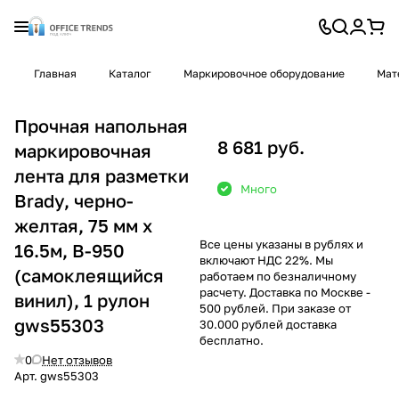
Главная
Каталог
Маркировочное оборудование
Мат
Прочная напольная
8 681 руб.
маркировочная
лента для разметки
Много
Brady, черно-
желтая, 75 мм x
Все цены указаны в рублях и
16.5м, B-950
включают НДС 22%. Мы
(самоклеящийся
работаем по безналичному
расчету. Доставка по Москве -
винил), 1 рулон
500 рублей. При заказе от
gws55303
30.000 рублей доставка
бесплатно.
0
Нет отзывов
Арт.
gws55303