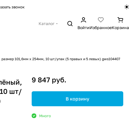
казать звонок
Каталог
Войти
Избранное
Корзина
, размер 101,6мм х 254мм, 10 шт/упак (5 правых и 5 левых) gws104407
9 847 руб.
елёный,
 10 шт/
В корзину
)
Много