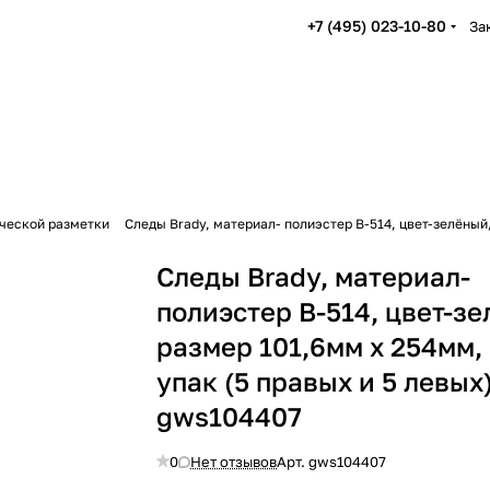
+7 (495) 023-10-80
За
ческой разметки
Следы Brady, материал- полиэстер В-514, цвет-зелёный
Следы Brady, материал-
полиэстер В-514, цвет-з
размер 101,6мм х 254мм,
упак (5 правых и 5 левых
gws104407
0
Нет отзывов
Арт.
gws104407