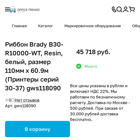
Главная
Каталог
Маркировочное оборудование
Обо
Риббон Brady B30-
45 718 руб.
R10000-WT, Resin,
белый, размер
Много
110мм х 60.9м
(Принтеры серий
Все цены указаны в рублях и
30-37) gws118090
включают НДС 22%. Мы
работаем по безналичному
0
Нет отзывов
расчету. Доставка по Москве -
Арт.
gws118090
500 рублей. При заказе от
30.000 рублей доставка
бесплатно.
В корзину