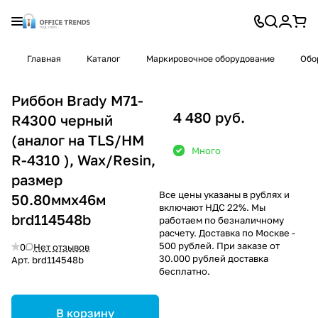
Главная
Каталог
Маркировочное оборудование
Обо
Риббон Brady M71-
4 480 руб.
R4300 черный
(аналог на TLS/HM
Много
R-4310 ), Wax/Resin,
размер
Все цены указаны в рублях и
50.80ммх46м
включают НДС 22%. Мы
brd114548b
работаем по безналичному
расчету. Доставка по Москве -
500 рублей. При заказе от
0
Нет отзывов
30.000 рублей доставка
Арт.
brd114548b
бесплатно.
В корзину