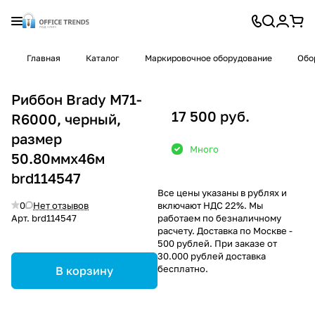
Главная
Каталог
Маркировочное оборудование
Обо
Риббон Brady M71-
17 500 руб.
R6000, черный,
размер
Много
50.80ммх46м
brd114547
Все цены указаны в рублях и
0
Нет отзывов
включают НДС 22%. Мы
Арт.
brd114547
работаем по безналичному
расчету. Доставка по Москве -
500 рублей. При заказе от
30.000 рублей доставка
бесплатно.
В корзину