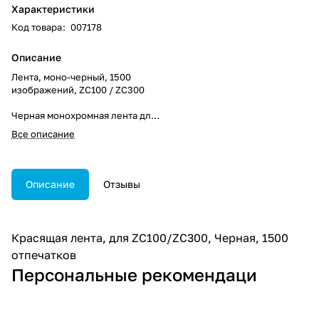
Характеристики
Код товара
:
007178
Описание
Лента, моно-черный, 1500
изображений, ZC100 / ZC300
Черная монохромная лента для
принтеров серии ZC100 / 300
Все описание
Direct to Card для
превосходного качества
изображения.
Односторонняя или
Описание
Отзывы
двусторонняя монохромная
печать на принтере ZC100 / 300
Series Direct to Card.
1500 изображений в рулоне.
Красящая лента, для ZC100/ZC300, Черная, 1500
Чистый ролик включен.
отпечатков
Проверка подлинности
принтера / ленты для
Персональные рекомендаци
обеспечения наилучшей
производительности с лентами
Zebra. Автоматическая загрузка