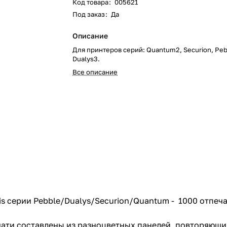
Код товара
:
005621
Под заказ
:
Да
Описание
Для принтеров серий: Quantum2, Securion, Peb
Dualys3.
Все описание
 серии Pebble/Dualys/Securion/Quantum - 1000 отпеча
ати составлены из разноцветных панелей, повторяющих