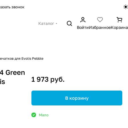
казать звонок
Каталог
Войти
Избранное
Корзина
чатков для Evolis Pebble
4 Green
1 973 руб.
is
В корзину
Мало