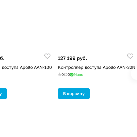
б.
127 199 руб.
 доступа Apollo AAN-100
Контроллер доступа Apollo AAN-32N
о
0
0
Мало
у
В корзину