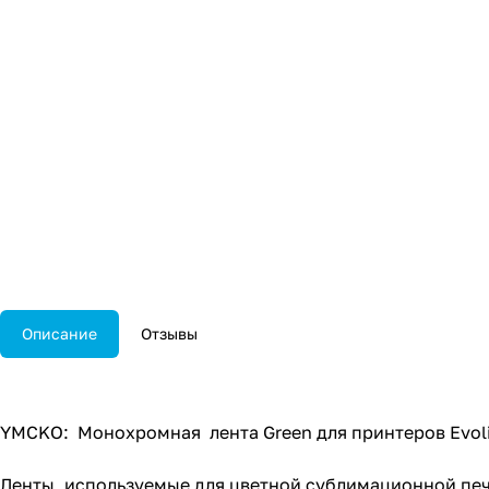
Описание
Отзывы
YMCKO: Монохромная лента Green для принтеров Evolis
Ленты, используемые для цветной сублимационной печ