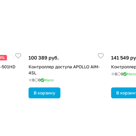
100 389 руб.
141 549 ру
24%
K-501HD
Контроллер доступа APOLLO AIM-
Контроллер
4SL
0
0
Мал
0
0
Мало
В корзину
В корзин