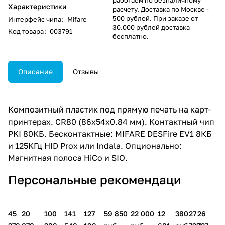
Характеристики
расчету. Доставка по Москве -
500 рублей. При заказе от
Интерфейс чипа
:
Mifare
30.000 рублей доставка
Код товара
:
003791
бесплатно.
Описание
Отзывы
Композитный пластик под прямую печать на карт-
принтерах. CR80 (86x54x0.84 мм). Контактный чип
PKI 80КБ. Бесконтактные: MIFARE DESFire EV1 8КБ
и 125КГц HID Prox или Indala. Опционально:
Магнитная полоса HiCo и SIO.
Персональные рекомендаци
45
20
100
141
127
59 850
22 000
12
380
27
26