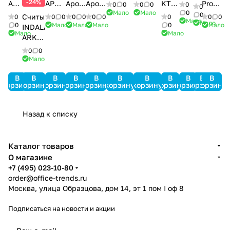
3000
3000
II
-24%
AF-
APOLLO
Apollo
Apollo
KT-
Prox-
0
0
0
0
0
0
Std-
Light-
1386
Мало
Мало
0
07
AIM-
AAN-
AAN-
PC4108
карт
0
Считыватель
0
0
0
0
0
0
0
0
0
0
Мало
SRV
SRV
Мало
4SL
100
32N
MiniPro
0
Мало
Мало
Мало
0
Мало
INDALA
Мало
Мало
ARK-
501HD
0
0
PinProx
Мало
В
В
В
В
В
В
В
В
В
В
В
корзину
корзину
корзину
корзину
корзину
корзину
корзину
корзину
корзину
корзину
корзину
Назад к списку
Каталог товаров
О магазине
+7 (495) 023-10-80
order@office-trends.ru
Москва, улица Образцова, дом 14, эт 1 пом I оф 8
Подписаться
на новости и акции