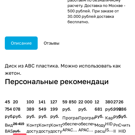
расчету. Доставка по Москве -
500 рублей. При заказе от
30.000 рублей доставка
бесплатно.
Описание
Отзывы
Диск из АВС пластика. Можно использовать как
жетон.
Персональные рекомендаци
45
20
100
141
127
59 850
22 000
12
380
27
26
754
078
389
549
199
руб.
руб.
681
руб.
992
986
руб.
руб.
руб.
руб.
руб.
руб.
руб.
руб.
Программное
Программное
Карта
обеспечение
обеспечение
HID
26 419
Видеодомофон
Контроллер
Контроллер
Контроллер
Модуль
ProxPro
Считыв
APACS
APACS
ISOProx
BAS
доступа
доступа
доступа
расширения
II
HID
руб.