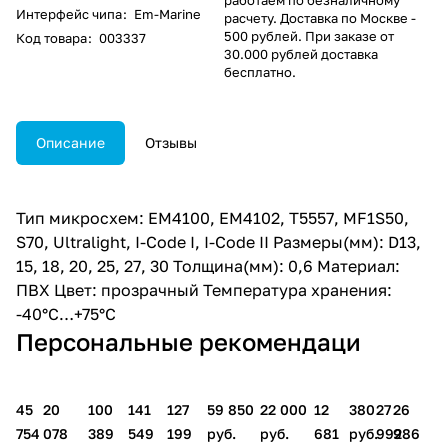
Интерфейс чипа
:
Em-Marine
расчету. Доставка по Москве -
500 рублей. При заказе от
Код товара
:
003337
30.000 рублей доставка
бесплатно.
Описание
Отзывы
Тип микросхем: EM4100, EM4102, T5557, MF1S50,
S70, Ultralight, I-Code I, I-Code II Размеры(мм): D13,
15, 18, 20, 25, 27, 30 Толщина(мм): 0,6 Материал:
ПВХ Цвет: прозрачный Температура хранения:
-40°С…+75°С
Персональные рекомендаци
45
20
100
141
127
59 850
22 000
12
380
27
26
754
078
389
549
199
руб.
руб.
681
руб.
992
986