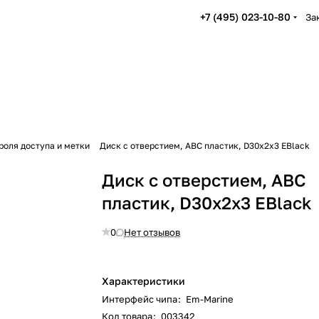
+7 (495) 023-10-80
За
роля доступа и метки
Диск с отверстием, АВС пластик, D30x2x3 EBlack
Диск с отверстием, АВС
пластик, D30x2x3 EBlack
0
Нет отзывов
Характеристики
Интерфейс чипа
:
Em-Marine
Код товара
:
003342