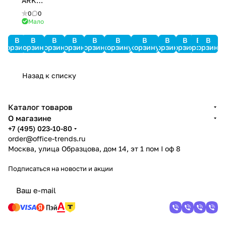
ARK-
501HD
0
0
PinProx
Мало
В
В
В
В
В
В
В
В
В
В
В
корзину
корзину
корзину
корзину
корзину
корзину
корзину
корзину
корзину
корзину
корзину
Назад к списку
Каталог товаров
О магазине
+7 (495) 023-10-80
order@office-trends.ru
Москва, улица Образцова, дом 14, эт 1 пом I оф 8
Подписаться
на новости и акции