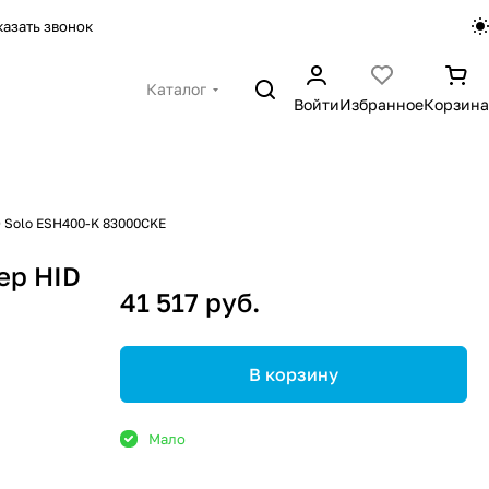
казать звонок
Каталог
Войти
Избранное
Корзина
 Solo ESH400-K 83000CKE
ер HID
41 517 руб.
В корзину
Мало