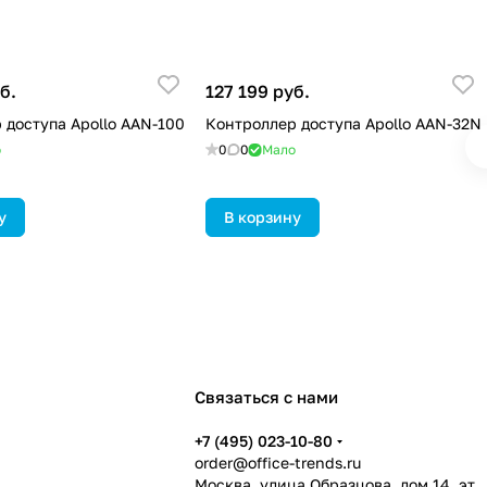
б.
127 199 руб.
 доступа Apollo AAN-100
Контроллер доступа Apollo AAN-32N
о
0
0
Мало
у
В корзину
Связаться с нами
+7 (495) 023-10-80
order@office-trends.ru
Москва, улица Образцова, дом 14, эт