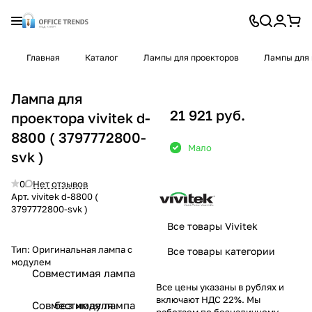
Главная
Каталог
Лампы для проекторов
Лампы для 
Лампа для
21 921 руб.
проектора vivitek d-
8800 ( 3797772800-
Мало
svk )
0
Нет отзывов
Арт.
vivitek d-8800 (
3797772800-svk )
Все товары Vivitek
Тип:
Оригинальная лампа с
Все товары категории
модулем
Совместимая лампа
Все цены указаны в рублях и
включают НДС 22%. Мы
Совместимая лампа
без модуля
работаем по безналичному