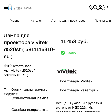
Главная
Каталог
Лампы для проекторов
Лампы для 
Лампа для
11 458 руб.
проектора vivitek
d520st ( 5811116310-
Мало
su )
0
Нет отзывов
Арт.
vivitek d520st (
5811116310-su )
Все товары Vivitek
Тип:
Оригинальная лампа с
Все товары категории
модулем
Совместимая лампа
Все цены указаны в рублях и
включают НДС 22%. Мы
Совместимая лампа
без модуля
работаем по безналичному